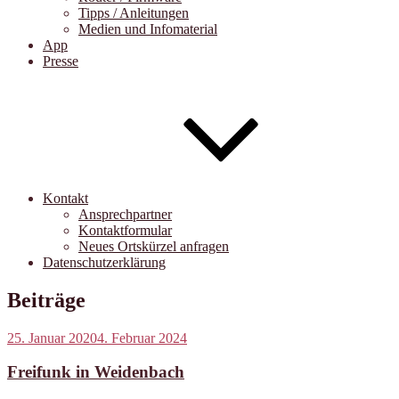
Tipps / Anleitungen
Medien und Infomaterial
App
Presse
Kontakt
Ansprechpartner
Kontaktformular
Neues Ortskürzel anfragen
Datenschutzerklärung
Beiträge
Veröffentlicht
25. Januar 2020
4. Februar 2024
am
Freifunk in Weidenbach