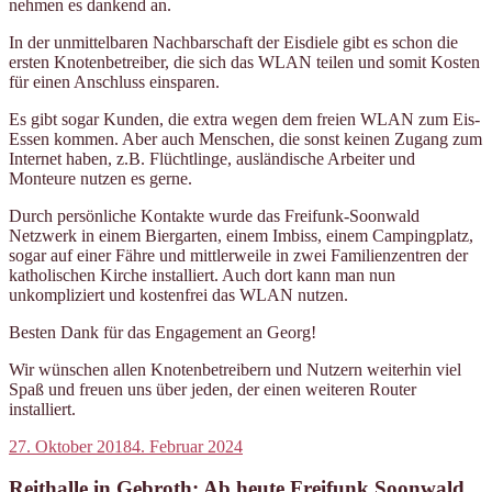
nehmen es dankend an.
In der unmittelbaren Nachbarschaft der Eisdiele gibt es schon die
ersten Knotenbetreiber, die sich das WLAN teilen und somit Kosten
für einen Anschluss einsparen.
Es gibt sogar Kunden, die extra wegen dem freien WLAN zum Eis-
Essen kommen. Aber auch Menschen, die sonst keinen Zugang zum
Internet haben, z.B. Flüchtlinge, ausländische Arbeiter und
Monteure nutzen es gerne.
Durch persönliche Kontakte wurde das Freifunk-Soonwald
Netzwerk in einem Biergarten, einem Imbiss, einem Campingplatz,
sogar auf einer Fähre und mittlerweile in zwei Familienzentren der
katholischen Kirche installiert. Auch dort kann man nun
unkompliziert und kostenfrei das WLAN nutzen.
Besten Dank für das Engagement an Georg!
Wir wünschen allen Knotenbetreibern und Nutzern weiterhin viel
Spaß und freuen uns über jeden, der einen weiteren Router
installiert.
Veröffentlicht
27. Oktober 2018
4. Februar 2024
am
Reithalle in Gebroth: Ab heute Freifunk Soonwald