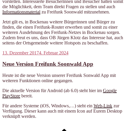
vorstellen. Interessierte Besucherinnen und Besucher hatten somit
die Möglichkeit, dem Team direkt Fragen zu stellen und auch
Informationsmaterial
zu Freifunk Soonwald mitzunehmen.
Jetzt gilt es, in Bockenau weitere Bürgerinnen und Bürger zu
finden, die einen Freifunk-Router erwerben und somit zu einer
weiteren Ausdehnung des Freifunk-Netzes in Bockenau sorgen.
Zudem freut es uns, dass OB Jürgen Klotz das Interesse hat, auch
seitens der Ortsgemeinde weitere Hotspots zu beschaffen.
Veröffentlicht
13. Dezember 2017
4. Februar 2024
am
Neue Version Freifunk Soonwald App
Heute ist die neue Version unserer Freifunk Sonwald App mit
weiteren Funktionen online gegangen.
Die aktuelle Version für Android (ab 6.0) steht hier im
Google
PlayStore
bereit.
Für andere Systeme (iOS, Windows,…) steht ein
Web-Link
zur
Verfügung. Dieser kann auch mit einem Icon auf Eurem Desktop
verknüpft werden.