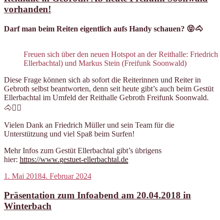
vorhanden!
Darf man beim Reiten eigentlich aufs Handy schauen? 😝🐴
Freuen sich über den neuen Hotspot an der Reithalle: Friedrich
Ellerbachtal) und Markus Stein (Freifunk Soonwald)
Diese Frage können sich ab sofort die Reiterinnen und Reiter in
Gebroth selbst beantworten, denn seit heute gibt’s auch beim Gestüt
Ellerbachtal im Umfeld der Reithalle Gebroth Freifunk Soonwald.
🐴✌🏻
Vielen Dank an Friedrich Müller und sein Team für die
Unterstützung und viel Spaß beim Surfen!
Mehr Infos zum Gestüt Ellerbachtal gibt’s übrigens
hier:
https://www.gestuet-ellerbachtal.de
Veröffentlicht
1. Mai 2018
4. Februar 2024
am
Präsentation zum Infoabend am 20.04.2018 in
Winterbach