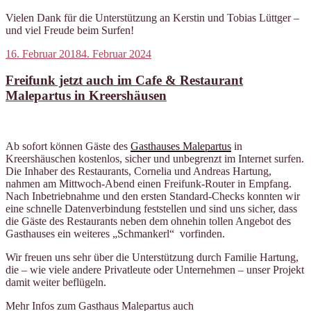
Vielen Dank für die Unterstützung an Kerstin und Tobias Lüttger –
und viel Freude beim Surfen!
Veröffentlicht
16. Februar 2018
4. Februar 2024
am
Freifunk jetzt auch im Cafe & Restaurant
Malepartus in Kreershäusen
Ab sofort können Gäste des
Gasthauses Malepartus
in
Kreershäuschen kostenlos, sicher und unbegrenzt im Internet surfen.
Die Inhaber des Restaurants, Cornelia und Andreas Hartung,
nahmen am Mittwoch-Abend einen Freifunk-Router in Empfang.
Nach Inbetriebnahme und den ersten Standard-Checks konnten wir
eine schnelle Datenverbindung feststellen und sind uns sicher, dass
die Gäste des Restaurants neben dem ohnehin tollen Angebot des
Gasthauses ein weiteres „Schmankerl“ vorfinden.
Wir freuen uns sehr über die Unterstützung durch Familie Hartung,
die – wie viele andere Privatleute oder Unternehmen – unser Projekt
damit weiter beflügeln.
Mehr Infos zum Gasthaus Malepartus auch